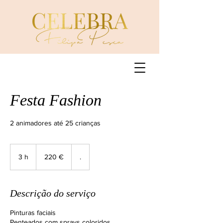
Festa Fashion
2 animadores até 25 crianças
220
euros
3 h
3
220 €
.
h
Descrição do serviço
Pinturas faciais
Penteados com sprays coloridos