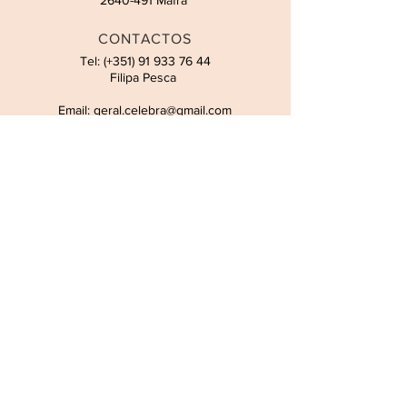
2640-491
Mafra
CONTACTOS
Tel: (+351)
91 933 76 44
Filipa Pesca
Email:
geral.celebra@gmail.com
HORÁRIO
Atendimento presencial por
marcação. Todos os dias, incluindo
fins de semana e feriados.
by
CELEBRA
| Party & Makeup