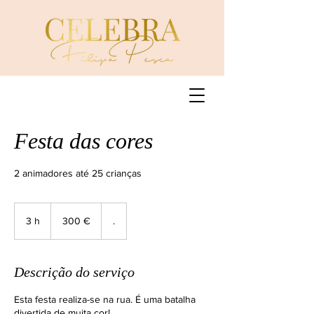
Festa das cores
2 animadores até 25 crianças
300
euros
3 h
3
300 €
.
h
Descrição do serviço
Esta festa realiza-se na rua. É uma batalha
divertida de muita cor!