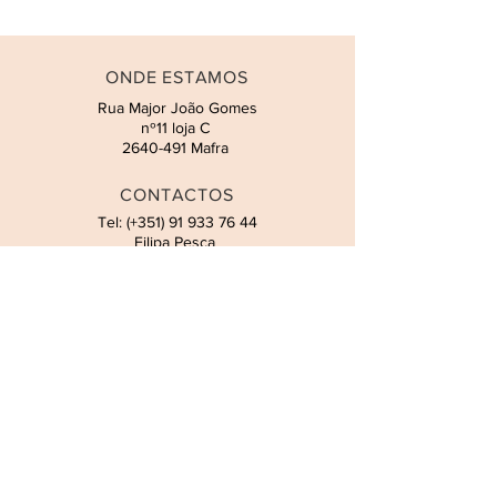
ONDE ESTAMOS
Rua Major João Gomes
nº11 loja C
2640-491
Mafra
CONTACTOS
Tel: (+351)
91 933 76 44
Filipa Pesca
Email:
geral.celebra@gmail.com
HORÁRIO
Atendimento presencial por
marcação. Todos os dias, incluindo
fins de semana e feriados.