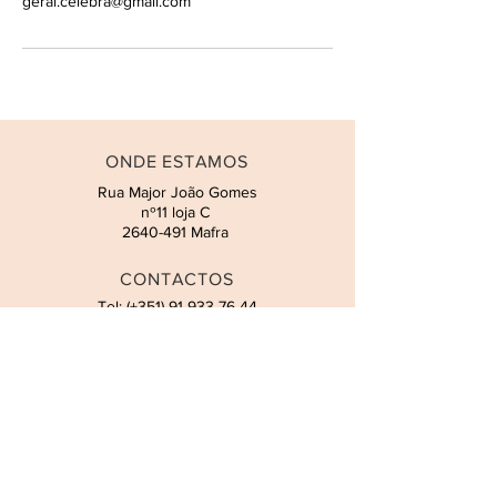
geral.celebra@gmail.com
ONDE ESTAMOS
Rua Major João Gomes
nº11 loja C
2640-491
Mafra
CONTACTOS
Tel: (+351)
91 933 76 44
Filipa Pesca
Email:
geral.celebra@gmail.com
HORÁRIO
Atendimento presencial por
marcação. Todos os dias, incluindo
fins de semana e feriados.