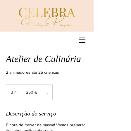
Atelier de Culinária
2 animadores até 25 crianças
250
euros
3 h
3
250 €
.
h
Descrição do serviço
É hora de mexer na massa! Vamos preparar
docinhos muito saborosos.